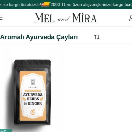
nize kargo ücretsizdir!
2000 TL ve üzeri alışverişlerinize kargo ücret
Skip to main content
Aromalı Ayurveda Çayları