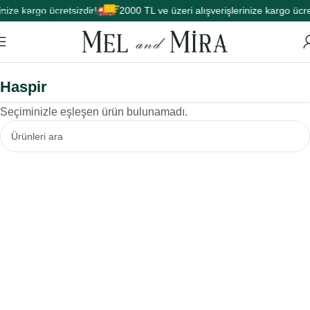
nize kargo ücretsizdir!
2000 TL ve üzeri alışverişlerinize kargo ücret
Skip to main content
Haspir
Seçiminizle eşleşen ürün bulunamadı.