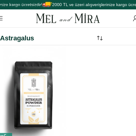
nize kargo ücretsizdir!
2000 TL ve üzeri alışverişlerinize kargo ücret
Skip to main content
Astragalus