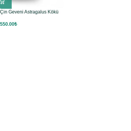
Çin Geveni Astragalus Kökü
Tozu
550.00
₺