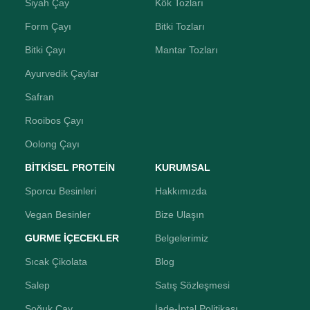
Siyah Çay
Kök Tozları
Form Çayı
Bitki Tozları
Bitki Çayı
Mantar Tozları
Ayurvedik Çaylar
Safran
Rooibos Çayı
Oolong Çayı
BİTKİSEL PROTEİN
KURUMSAL
Sporcu Besinleri
Hakkımızda
Vegan Besinler
Bize Ulaşın
GURME İÇECEKLER
Belgelerimiz
Sıcak Çikolata
Blog
Salep
Satış Sözleşmesi
Soğuk Çay
İade-İptal Politikası