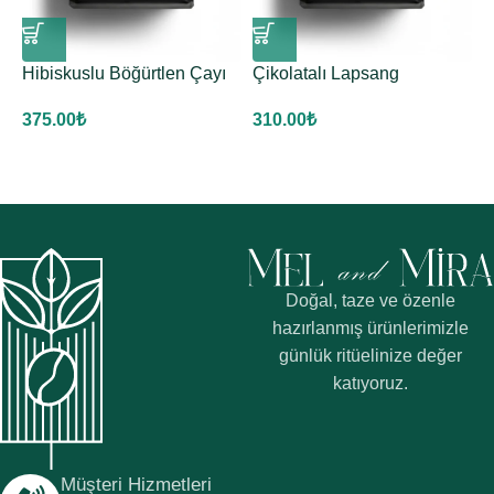
Hibiskuslu Böğürtlen Çayı
Çikolatalı Lapsang
Ç
Souchong Çayı
375.00
₺
3
310.00
₺
Doğal, taze ve özenle
hazırlanmış ürünlerimizle
günlük ritüelinize değer
katıyoruz.
Müşteri Hizmetleri