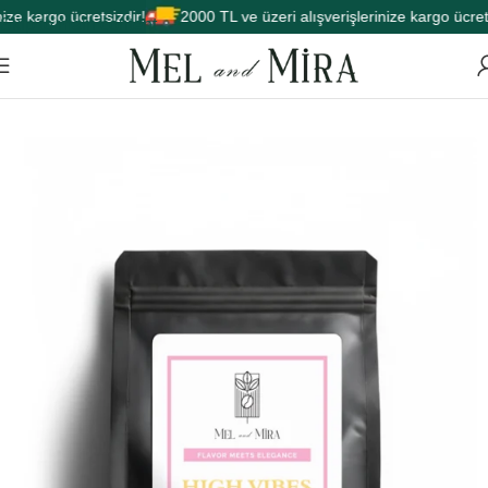
ze kargo ücretsizdir!
2000 TL ve üzeri alışverişlerinize kargo ücretsi
Skip to main content
Ana Sayfa
Çay
Form Çayı
Detox Çayı