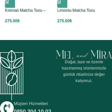
Kremalı Matcha Tozu –
Limonlu Matcha Tozu
M
İrlanda
275.00
₺
2
275.00
₺
Doğal, taze ve özenle
hazırlanmış ürünlerimizle
günlük ritüelinize değer
katıyoruz.
Müşteri Hizmetleri
0850 304 10 03