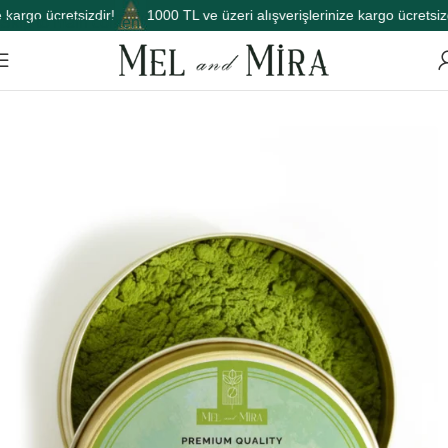
argo ücretsizdir!
1000 TL ve üzeri alışverişlerinize kargo ücretsizdi
Skip to main content
Ana Sayfa
Matcha
Aromalı Matcha