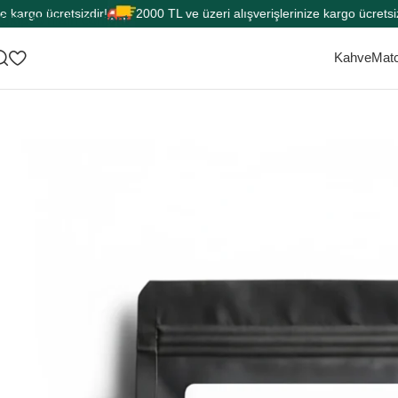
go ücretsizdir!
2000 TL ve üzeri alışverişlerinize kargo ücretsizdir!
Skip to main content
Kahve
Mat
Ana Sayfa
Çay
Form Çayı
Enerji Çayı
Zencefilli Kış Çayı