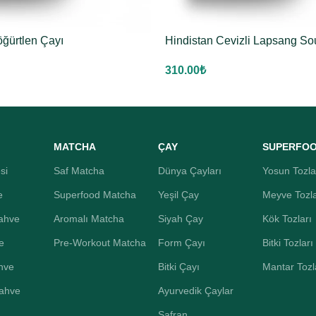
öğürtlen Çayı
Hindistan Cevizli Lapsang S
310.00
₺
MATCHA
ÇAY
SUPERFO
si
Saf Matcha
Dünya Çayları
Yosun Tozla
e
Superfood Matcha
Yeşil Çay
Meyve Tozla
ahve
Aromalı Matcha
Siyah Çay
Kök Tozları
e
Pre-Workout Matcha
Form Çayı
Bitki Tozları
hve
Bitki Çayı
Mantar Tozl
Kahve
Ayurvedik Çaylar
Safran