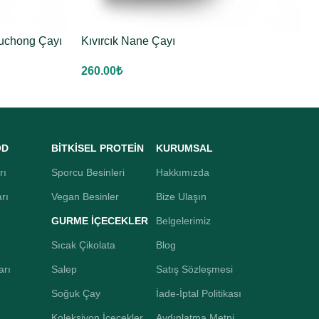
ouchong Çayı
Kıvırcık Nane Çayı
260.00
₺
OD
BİTKİSEL PROTEİN
KURUMSAL
rı
Sporcu Besinleri
Hakkımızda
rı
Vegan Besinler
Bize Ulaşın
GURME İÇECEKLER
Belgelerimiz
Sıcak Çikolata
Blog
arı
Salep
Satış Sözleşmesi
Soğuk Çay
İade-İptal Politikası
Koleksiyon İçecekler
Aydınlatma Metni