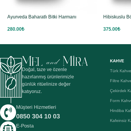
Ayurveda Baharatlı Bitki Harmanı
Hibiskuslu B
280.00
₺
375.00
₺
KAHVE
Doğal, taze ve özenle
Türk Kahve
hazırlanmış ürünlerimizle
Filtre Kahv
günlük ritüelinize değer
Çekirdek K
katıyoruz.
Form Kahv
Müşteri Hizmetleri
Hindiba Ka
0850 304 10 03
Kafeinsiz 
E-Posta