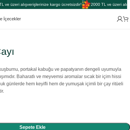
zeri alışverişlerinize kargo ücretsizdir!
2000 TL ve üzeri alışverişle
 İçecekler
Çayı
ın, kuşburnu, portakal kabuğu ve papatyanın dengeli uyumuyla
rışımıdır. Baharatlı ve meyvemsi aromalar sıcak bir içim hissi
oğuk günlerde hem keyifli hem de yumuşak içimli bir çay ritüeli
ir.
Sepete Ekle