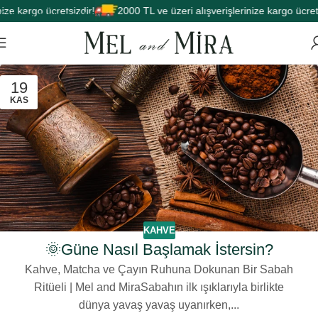
e kargo ücretsizdir!
2000 TL ve üzeri alışverişlerinize kargo ücretsiz
Skip to main content
19
KAS
KAHVE
🌞Güne Nasıl Başlamak İstersin?
Kahve, Matcha ve Çayın Ruhuna Dokunan Bir Sabah
Ritüeli | Mel and MiraSabahın ilk ışıklarıyla birlikte
dünya yavaş yavaş uyanırken,...