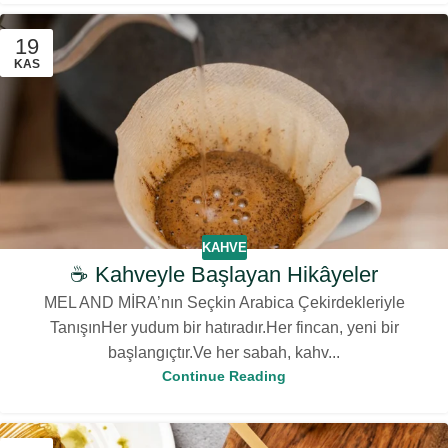
19
KAS
KAHVE
☕ Kahveyle Başlayan Hikâyeler
MEL AND MİRA’nın Seçkin Arabica Çekirdekleriyle
TanışınHer yudum bir hatıradır.Her fincan, yeni bir
başlangıçtır.Ve her sabah, kahv...
Continue Reading