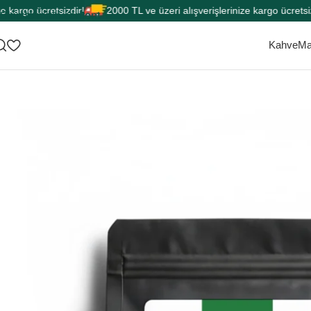
rgo ücretsizdir!
2000 TL ve üzeri alışverişlerinize kargo ücretsizdir!
Skip to main content
Kahve
Ma
Ana Sayfa
Çay
Yeşil Çay
Gingko Biloba
Ginkgo Biloba, Mabe