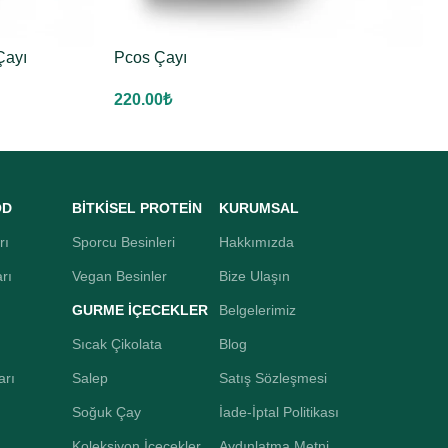
Çayı
Pcos Çayı
220.00
₺
OD
BİTKİSEL PROTEİN
KURUMSAL
rı
Sporcu Besinleri
Hakkımızda
rı
Vegan Besinler
Bize Ulaşın
GURME İÇECEKLER
Belgelerimiz
Sıcak Çikolata
Blog
arı
Salep
Satış Sözleşmesi
Soğuk Çay
İade-İptal Politikası
Koleksiyon İçecekler
Aydınlatma Metni