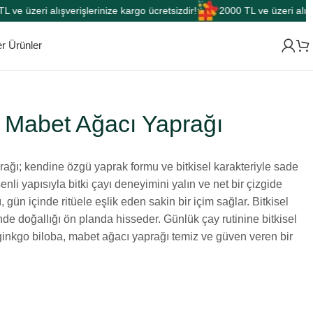
 üzeri alışverişlerinize kargo ücretsizdir!
2000 TL ve üzeri alışveriş
r Ürünler
 Mabet Ağacı Yaprağı
ağı; kendine özgü yaprak formu ve bitkisel karakteriyle sade
şenli yapısıyla bitki çayı deneyimini yalın ve net bir çizgide
, gün içinde ritüele eşlik eden sakin bir içim sağlar. Bitkisel
ünde doğallığı ön planda hisseder. Günlük çay rutinine bitkisel
n ginkgo biloba, mabet ağacı yaprağı temiz ve güven veren bir