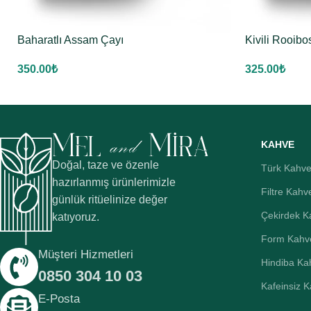
Baharatlı Assam Çayı
Kivili Rooibo
350.00
₺
325.00
₺
KAHVE
Doğal, taze ve özenle
Türk Kahve
hazırlanmış ürünlerimizle
Filtre Kahv
günlük ritüelinize değer
Çekirdek K
katıyoruz.
Form Kahv
Müşteri Hizmetleri
Hindiba Ka
0850 304 10 03
Kafeinsiz 
E-Posta