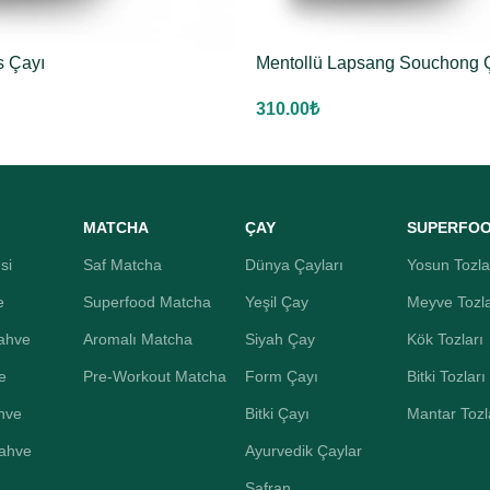
s Çayı
Mentollü Lapsang Souchong 
310.00
₺
MATCHA
ÇAY
SUPERFO
si
Saf Matcha
Dünya Çayları
Yosun Tozla
e
Superfood Matcha
Yeşil Çay
Meyve Tozla
ahve
Aromalı Matcha
Siyah Çay
Kök Tozları
e
Pre-Workout Matcha
Form Çayı
Bitki Tozları
hve
Bitki Çayı
Mantar Tozl
Kahve
Ayurvedik Çaylar
Safran