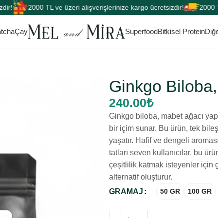
2000 TL ve üzeri alışverişlerinize kargo ücretsizdir!
2000 TL ve
tcha
Çay
Superfood
Bitkisel Protein
Diğe
t Ağacı Yaprağı
Ginkgo Biloba,
240.00
₺
Ginkgo biloba, mabet ağacı yapr
bir içim sunar. Bu ürün, tek bile
yaşatır. Hafif ve dengeli aroması
tatları seven kullanıcılar, bu ür
çeşitlilik katmak isteyenler içi
alternatif oluşturur.
GRAMAJ
50 GR
100 GR