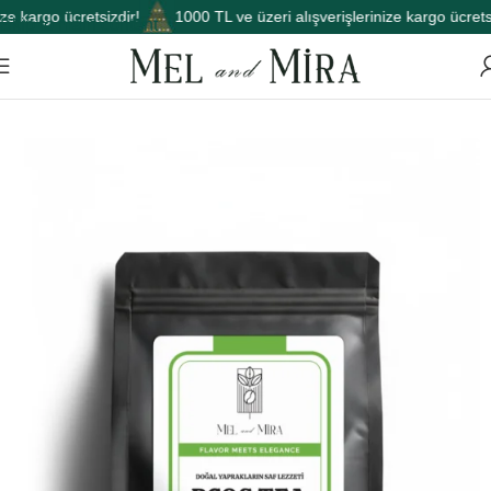
e kargo ücretsizdir!
1000 TL ve üzeri alışverişlerinize kargo ücretsiz
Skip to main content
Ana Sayfa
Çay
Form Çayı
Rahatlama Çayı