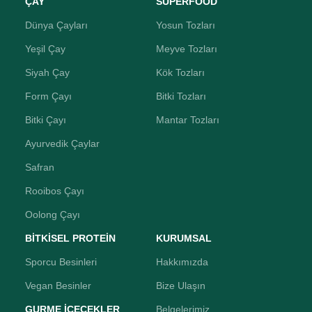
ÇAY
SUPERFOOD
Dünya Çayları
Yosun Tozları
Yeşil Çay
Meyve Tozları
Siyah Çay
Kök Tozları
Form Çayı
Bitki Tozları
Bitki Çayı
Mantar Tozları
Ayurvedik Çaylar
Safran
Rooibos Çayı
Oolong Çayı
BİTKİSEL PROTEİN
KURUMSAL
Sporcu Besinleri
Hakkımızda
Vegan Besinler
Bize Ulaşın
GURME İÇECEKLER
Belgelerimiz